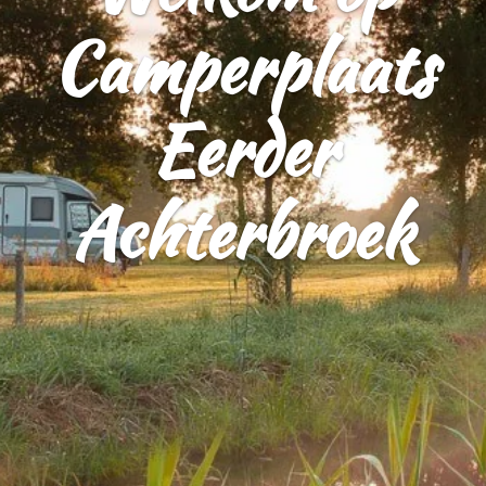
Camperplaats
Eerder
Achterbroek